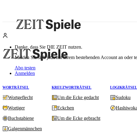
Danke, dass Sie DIE ZEIT nutzen.
Melden Sie sich jetzt mit Ihrem bestehenden Account an oder te
Abo testen
Anmelden
WORTRÄTSEL
KREUZWORTRÄTSEL
LOGIKRÄTSE
Wortgeflecht
Um die Ecke gedacht
Sudoku
Wortiger
Eckchen
Hashiwoka
Buchstabiene
Um die Ecke gebracht
Galgenmännchen