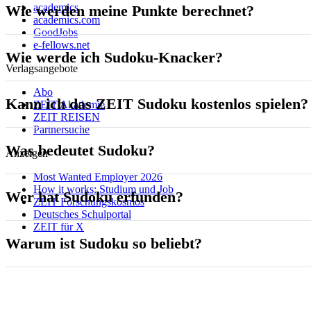
academics
Wie werden meine Punkte berechnet?
academics.com
GoodJobs
e-fellows.net
Wie werde ich Sudoku-Knacker?
Verlagsangebote
Abo
Kann ich das ZEIT Sudoku kostenlos spielen?
ZEIT Akademie
ZEIT REISEN
Partnersuche
Was bedeutet Sudoku?
Anzeigen
Most Wanted Employer 2026
How it works: Studium und Job
Wer hat Sudoku erfunden?
ZEIT Forschungskosmos
Deutsches Schulportal
ZEIT für X
Warum ist Sudoku so beliebt?