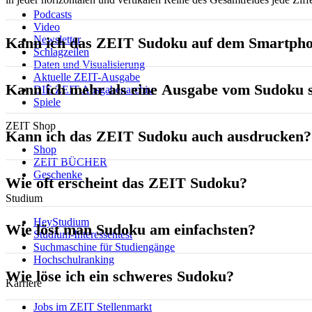
Podcasts
Video
Newsletter
Kann ich das ZEIT Sudoku auf dem Smartpho
Schlagzeilen
Daten und Visualisierung
Aktuelle ZEIT-Ausgabe
Kann ich mehr als eine Ausgabe vom Sudoku s
DIE ZEIT Ausgabenarchiv
Spiele
ZEIT Shop
Kann ich das ZEIT Sudoku auch ausdrucken?
Shop
ZEIT BÜCHER
Geschenke
Wie oft erscheint das ZEIT Sudoku?
Studium
HeyStudium
Wie löst man Sudoku am einfachsten?
Studium-Interessentest
Suchmaschine für Studiengänge
Hochschulranking
Wie löse ich ein schweres Sudoku?
Karriere
Jobs im ZEIT Stellenmarkt