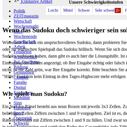
Exklusive Artikel
Unsere Schwierigkeitsstufen
Leicht
Mittel
Schwer
Sehr schwer
H
Politik
ZEITmagazin
Wirtschaft
Wochenmarkt
Wenn das Sudoku doch schwieriger sein sol
Geld
Wochenende
Gesellschaft
Wünschen Sie sich ein anspruchsvolleres Sudoku, dann probieren Si
Arbeit
oder für teuflischen Spielspaß das Sudoku höllisch. Wenn Sie sich d
Feuilleton
Sudoku verbissen haben, dann gibt es auch hier die Lösungshilfe. Ist d
Wissenschaft
Pol. Feuilleton
Eintragung der Ziffern angezeigt, ob Ihre Eingabe richtig oder falsch is
Bildung
nicht; ist die Zahl grün, war Ihre Eingabe korrekt. Bitte beachten Sie 
Gesundheit
"Hilfe"-Funktion kein Eintrag in den Tages-Highscore mehr erfolgen
Campus
Familie
Digital
Wie spielt man Sudoku?
Entdecken
Mobilität
Sinn
Ein Sudoku-Rätsel besteht aus neun Boxen mit jeweils 3x3 Zellen. Zu 
Hamburg
Sport
beliebigen Zellen Ziffern zwischen 1 und 9 vorgegeben. Ziel ist es, d
Österreich
Rätsels ebenfalls mit Ziffern zwischen 1 und 9 zu füllen. Und zwar s
Schweiz
in jeder horizontalen und vertikalen Reihe des Gesamtfeldes jede Zif