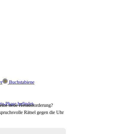
er
Buchstabiene
ta-Phase befindet.
 eine neue Herausforderung?
pruchsvolle Rätsel gegen die Uhr